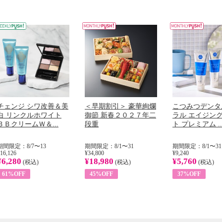
チェンジ シワ改善＆美
＜早期割引＞ 豪華絢爛
こつみつデンタ
白 リンクルホワイト
御節 新春２０２７年二
ラル エイジン
ＢＢクリームＷ＆...
段重
ト プレミアム ..
期間限定：8/7〜13
期間限定：8/1〜31
期間限定：8/1〜31
16,126
¥34,800
¥9,240
¥6,280
¥18,980
¥5,760
(税込)
(税込)
(税込)
61%OFF
45%OFF
37%OFF