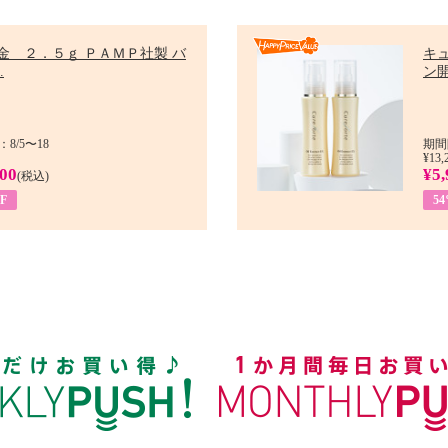
金 ２．５ｇ ＰＡＭＰ社製 バ
キ
.
ン開
8/5〜18
期間
¥13,
900
¥5,
(税込)
F
5