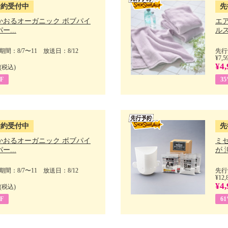
予約受付中
先
かおるオーガニック ボブパイ
エ
ー...
ルス
間：8/7〜11 放送日：8/12
先行
¥7,5
¥4,
(税込)
F
3
予約受付中
先
かおるオーガニック ボブパイ
ミ
ー...
が 
間：8/7〜11 放送日：8/12
先行
¥12,
¥4,
(税込)
F
6