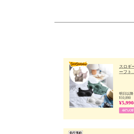
スロギー
ーフト..
明日以降
¥10,890
¥5,990
44%OF