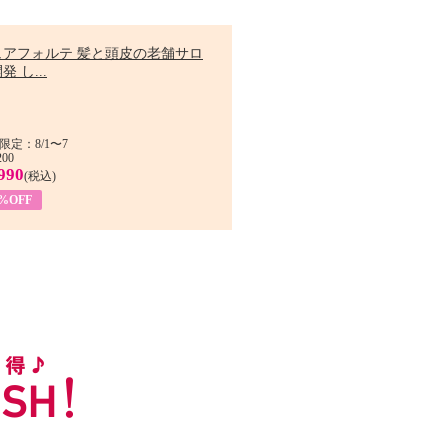
ュアフォルテ 髪と頭皮の老舗サロ
発 し...
限定：8/1〜7
200
990
(税込)
4%OFF