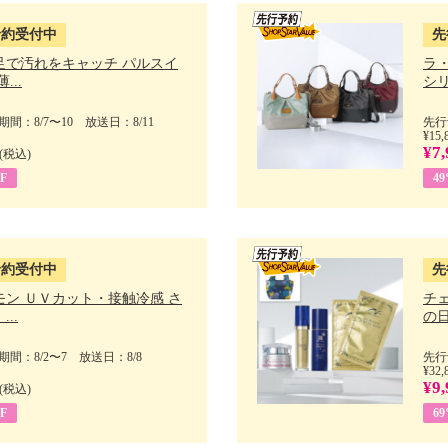
予約受付中
先
足で汚れをキャッチ パルスイ
ラ
...
シリ
間：8/7〜10 放送日：8/11
先行
¥15,
¥7,
(税込)
F
4
予約受付中
先
モン ＵＶカット・接触冷感 さ
チ
..
の日 
間：8/2〜7 放送日：8/8
先行
¥32,
¥9,
(税込)
F
6