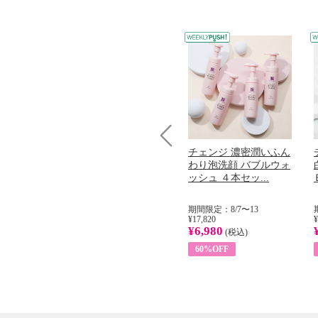
コラーゲン
オリタリア社 エキスト
チェンジ 濃密潤いふん
Prev
加熱２５度
ラバージン オリーブオ
わり泡洗顔 バブルウォ
...
イル （ノンフィ...
ッシュ ４本セッ...
31
期間限定：8/1〜31
期間限定：8/7〜13
¥22,400
¥17,820
¥
¥8,200
¥6,980
)
(税込)
(税込)
63%OFF
60%OFF