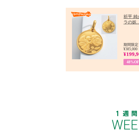
祈平 純
ラの妖..
期間限定：
¥385,000
¥199,
48%OF