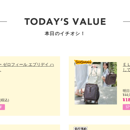
本日のイチオシ！
 ゼロフィール エブリデイ ハ
Ｅ
.
して
明日
¥44,
¥18
(税込)
F
5