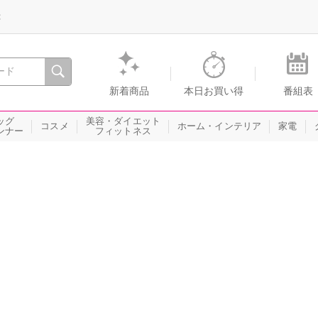
録
、瞬間を。通販・テレビショッピングのショップチャンネル
新着商品
本日お買い得
番組表
ッグ
美容・ダイエット
コスメ
ホーム・インテリア
家電
ンナー
フィットネス