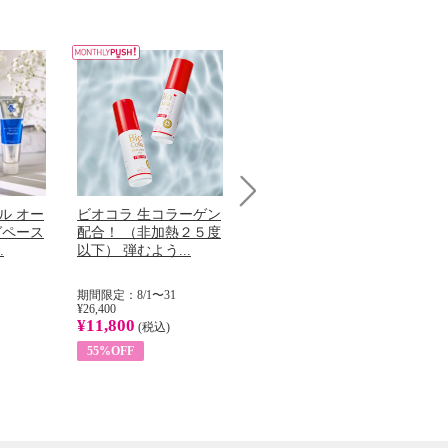
ル オー
ビオコラ 生コラーゲン
オリタリア社 エキスト
チ
Next
グペース
配合！ （非加熱２５度
ラバージン オリーブオ
わ
.
以下） 弾むよう...
イル （ノンフィ...
ッ
期間限定：8/1〜31
期間限定：8/1〜31
期
¥26,400
¥22,400
¥17
¥11,800
¥8,200
¥6
(税込)
(税込)
55%OFF
63%OFF