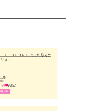
ＬＬＥ ＳＰＯＲＴ はっ水 取り外
リュ...
以降
000
,900
(税込)
7%OFF