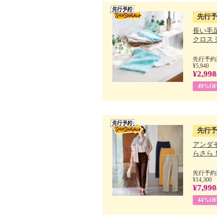
先行
長い毛
クロス 薄
先行予約期
¥5,940
¥2,998
49%OF
先行
アンダ
らさら！.
先行予約期
¥14,300
¥7,990
44%OF