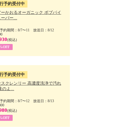
行予約受付中
アーかおるオーガニック ボブパイ
ーパー...
予約期間：8/7〜11 放送日：8/12
90
930
(税込)
5%OFF
行予約受付中
セスクレンリー 高濃度洗浄で汚れ
滝のよ...
予約期間：8/7〜12 放送日：8/13
800
980
(税込)
1%OFF