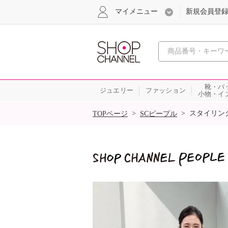
マイメニュー
新規会員登
心おどる
靴・バ
ジュエリー
ファッション
小物・イ
SALE
>
>
スタイリン
TOPページ
SCピープル