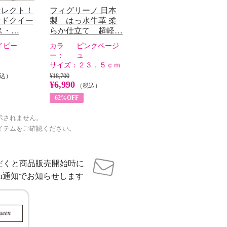
セレクト！
フィグリーノ 日本
ンドクイー
製 はっ水牛革 柔
ス・…
らか仕立て 超軽…
イビー
カラ
ピンクベージ
ー：
ュ
サイズ：
２３．５ｃｍ
込）
¥18,700
¥6,990
（税込）
62%OFF
示されません。
イテムをご確認ください。
だくと商品販売開始時に
sh通知でお知らせします