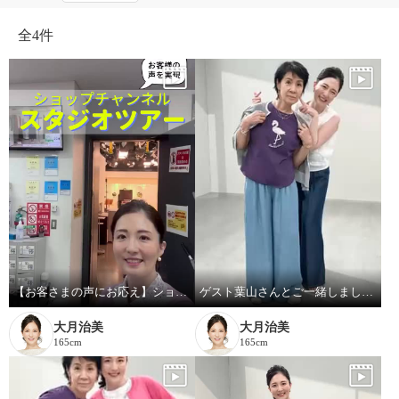
全
4件
【お客さまの声にお応え】ショップチャンネル スタジオツアーby大月キャスト
ゲスト葉山さんとご一緒しました! Part.2
大月治美
大月治美
165cm
165cm