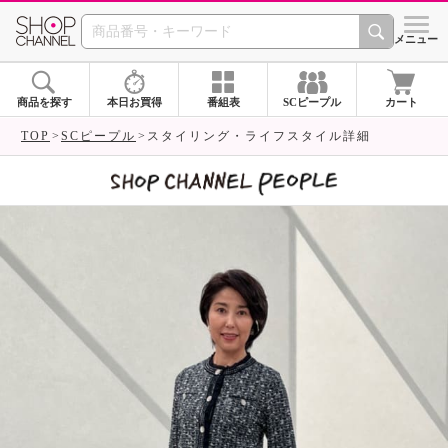
SHOP CHANNEL 
メニュー
商品を探す
本日お買得
番組表
SCピープル
カート
TOP
SCピープル
スタイリング・ライフスタイル詳細