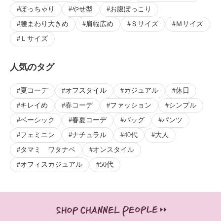
ぽっちゃり
やせ型
お腹ぽっこり
腰まわり大きめ
肩幅広め
Ｓサイズ
Ｍサイズ
Ｌサイズ
人気のタグ
夏コーデ
オフスタイル
カジュアル
休日
キレイめ
春コーデ
ファッション
シンプル
ベーシック
春夏コーデ
バッグ
パンツ
フェミニン
ナチュラル
40代
大人
タマミ ワタナベ
オンスタイル
オフィスカジュアル
50代