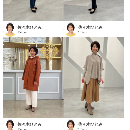
佐々木ひとみ
佐々木ひとみ
157cm
157cm
佐々木ひとみ
佐々木ひとみ
157cm
157cm