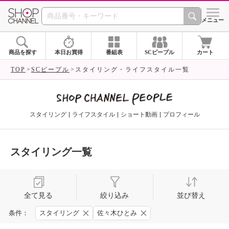
SHOP CHANNEL 
メニュー
商品を探す
本日お買得
番組表
SCピープル
カート
TOP
SCピープル
スタイリング・ライフスタイル一覧
スタイリング
ライフスタイル
ショート動画
プロフィール
スタイリング一覧
全て見る
絞り込み
並び替え
条件：
スタイリング
佐々木ひとみ