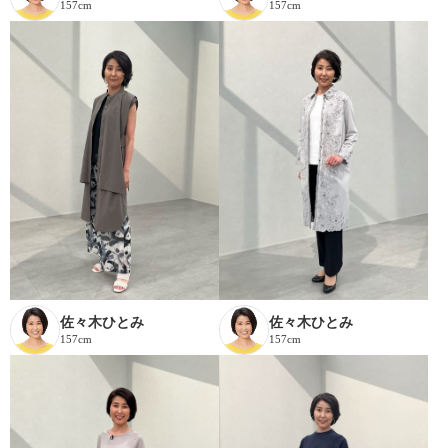
157cm
157cm
佐々木ひとみ
佐々木ひとみ
157cm
157cm