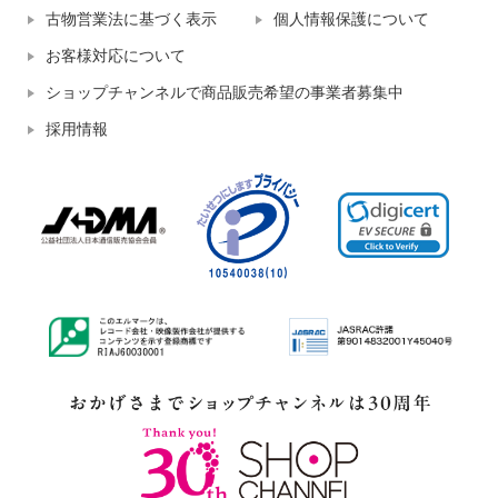
古物営業法に基づく表示
個人情報保護について
お客様対応について
ショップチャンネルで商品販売希望の事業者募集中
採用情報