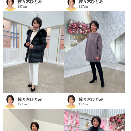
佐々木ひとみ
佐々木ひとみ
157cm
157cm
佐々木ひとみ
佐々木ひとみ
157cm
157cm