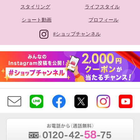
スタイリング
ライフスタイル
ショート動画
プロフィール
#ショップチャンネル