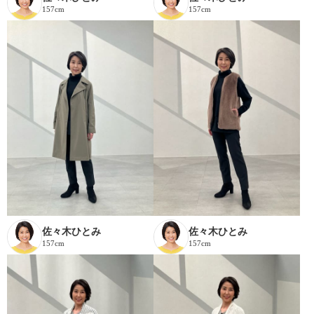
157cm
157cm
佐々木ひとみ
佐々木ひとみ
157cm
157cm