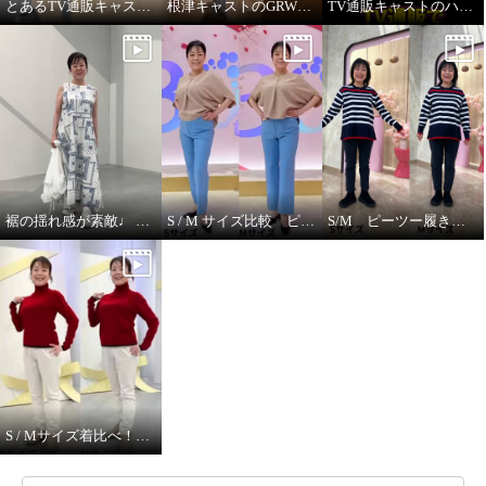
とあるTV通販キャストの髪型
根津キャストのGRWM～バブルファンデ紹介します！
TV通販キャストのハプニング！ ジュエリー販売中に腕に米粒！？
裾の揺れ感が素敵♩ ハヤマブリーズ ワンピース
S / M サイズ比較 ピーツー
S/M ピーツー履き比べ
S / Mサイズ着比べ！ モカサンジュンコシマダ