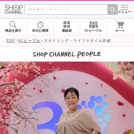
SHOP CHANNEL 
メニュー
商品を探す
本日お買得
番組表
SCピープル
カート
TOP
SCピープル
スタイリング・ライフスタイル詳細