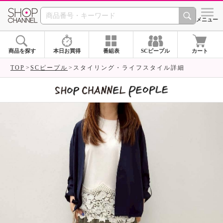
SHOP CHANNEL 
メニュー
商品を探す
本日お買得
番組表
SCピープル
カート
TOP
SCピープル
スタイリング・ライフスタイル詳細