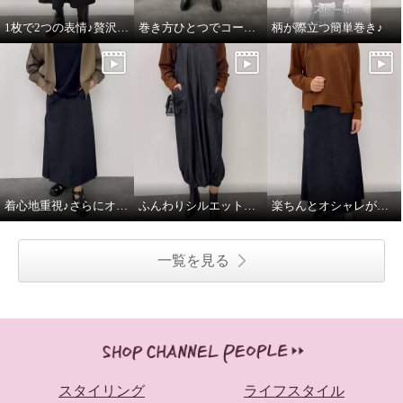
1枚で2つの表情♪贅沢な万能ムートンコート
巻き方ひとつでコーデがかわるストール♪
柄が際立つ簡単巻き♪
着心地重視♪さらにオシャレ感あり
ふんわりシルエットで、デニムがやさしく見える♪
楽ちんとオシャレが同時に叶う♪
一覧を見る
スタイリング
ライフスタイル