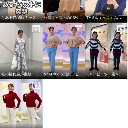
とあるTV通販キャストの髪型
根津キャストのGRWM～バブルファンデ紹介します！
TV通販キャストのハプニング！ ジュエリー販売中に腕に米粒！？
裾の揺れ感が素敵♩ ハヤマブリーズ ワンピース
S / M サイズ比較 ピーツー
S/M ピーツー履き比べ