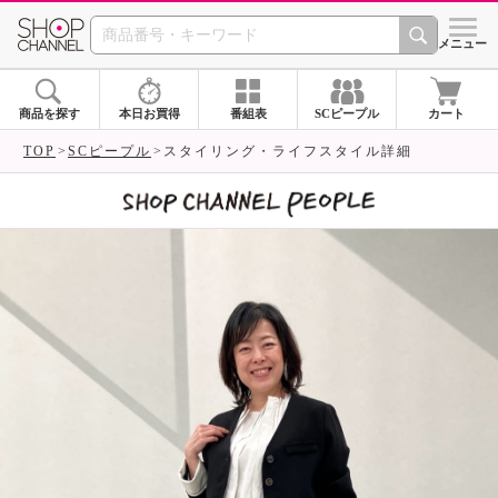
SHOP CHANNEL 
メニュー
商品を探す
本日お買得
番組表
SCピープル
カート
TOP
SCピープル
スタイリング・ライフスタイル詳細