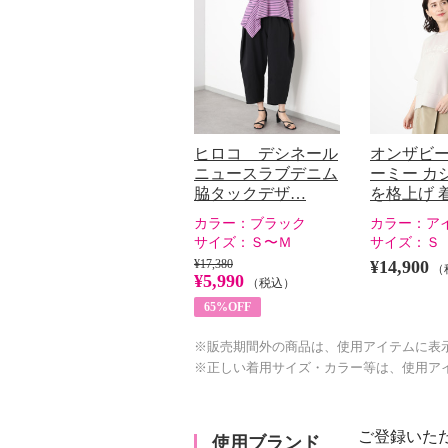
ヒロコ デシネール
オンザビ
ニュースラブデニム
ーミー カ
脇タックデザ…
を格上げ 
カラー：
ブラック
カラー：
ア
サイズ：
Ｓ〜Ｍ
サイズ：
Ｓ
¥17,380
¥14,900
（
¥5,990
（税込）
65%OFF
※販売期間外の商品は、使用アイテムに表
※正しい着用サイズ・カラー等は、使用ア
ご登録いた
使用ブランド