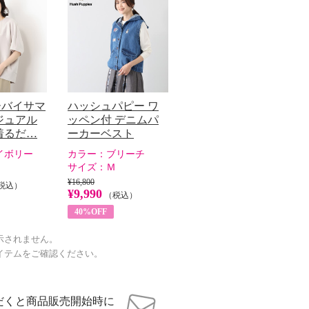
ーバイサマ
ハッシュパピー ワ
ジュアル
ッペン付 デニムパ
着るだ…
ーカーベスト
イボリー
カラー：
ブリーチ
サイズ：
Ｍ
¥16,800
税込）
¥9,990
（税込）
40%OFF
示されません。
イテムをご確認ください。
だくと商品販売開始時に