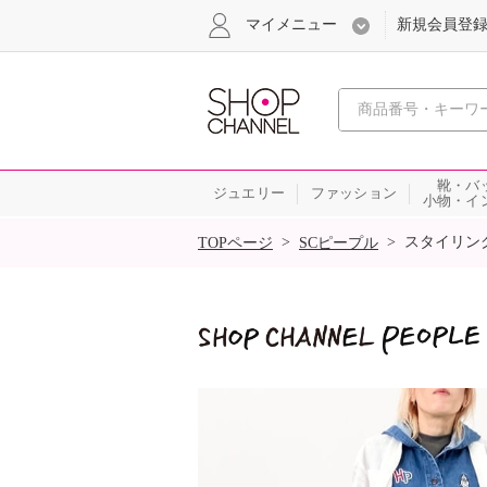
マイメニュー
新規会員登
心おどる
靴・バ
ジュエリー
ファッション
小物・イ
SALE
>
>
スタイリン
TOPページ
SCピープル