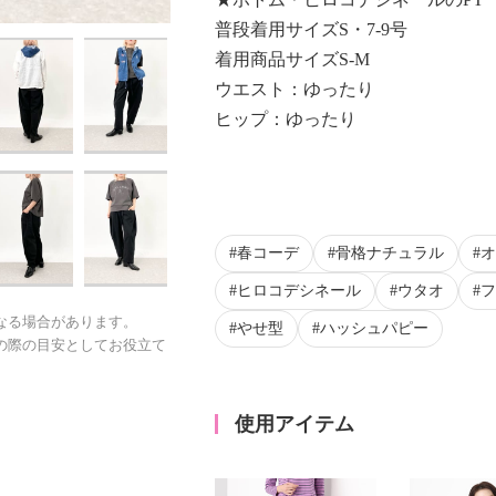
普段着用サイズS・7-9号
着用商品サイズS-M
ウエスト：ゆったり
ヒップ：ゆったり
春コーデ
骨格ナチュラル
オ
ヒロコデシネール
ウタオ
フ
なる場合があります。
やせ型
ハッシュパピー
の際の目安としてお役立て
使用アイテム