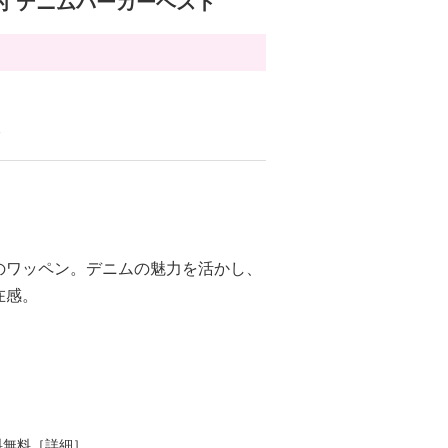
付 デニムパーカーベスト
る
のワッペン。デニムの魅力を活かし、
在感。
料無料［
詳細
］