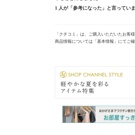
・単品洗い
1 人が「参考になった」と言ってい
・水や汗などによる色落ち、色移り
・摩擦による色落ち、色移り注意
・素材の特性上、多少の縮みあり
「クチコミ」は、ご購入いただいたお客様
・ネット使用
商品情報については「基本情報」にてご確
・中性洗剤使用
【原産国（地）】
・中国製