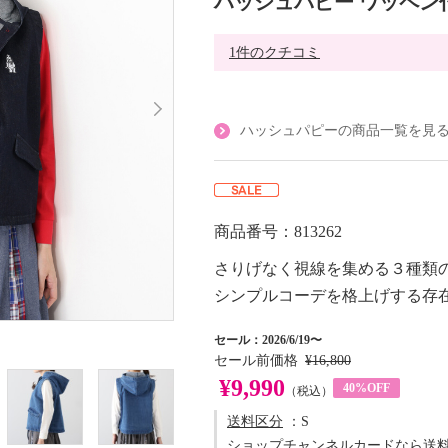
ハッシュパピー ワッペン
1件のクチコミ
ハッシュパピーの商品一覧を見
商品番号：813262
さりげなく視線を集める３種類
シンプルコーデを格上げする存
セール：2026/6/19〜
セール前価格
¥16,800
¥9,990
40%OFF
（税込）
送料区分
：S
ショップチャンネルカードなら送