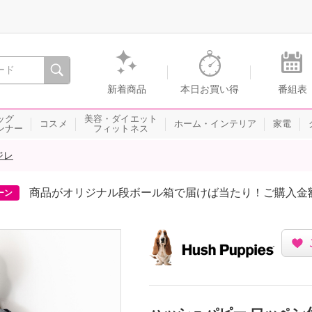
間を。通販・テレビショッピングのショップチャンネル
新着商品
本日お買い得
番組表
ッグ
美容・ダイエット
コスメ
ホーム・インテリア
家電
ンナー
フィットネス
ジレ
商品がオリジナル段ボール箱で届けば当たり！ご購入金
ーン