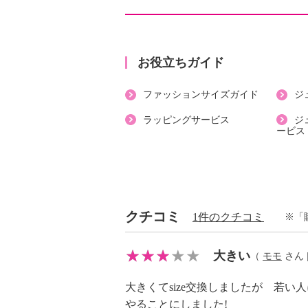
・開きの場所：前中心
・開きの仕様：ボタン
・裏地：なし
・裾スリット：なし
お役立ちガイド
・ポケット：外側（前）２個
ファッションサイズガイド
ジ
・裾にドローストリング入り
【素材】
ラッピングサービス
ジ
ービス
・綿１００％
【メンテナンス（絵表示ラベル）】
・手洗い：可
・漂白処理：塩素系・酸素系漂白不
・タンブル乾燥：不可
クチコミ
1件のクチコミ
※「
・自然乾燥：日陰の吊り干し
・アイロン仕上げ：可（低温）
大きい
（
モモ
さん |
・ドライクリーニング：不可
・ウエットクリーニング：可
大きくてsize交換しましたが 若
【メンテナンス（ケアラベル）】
やることにしました!