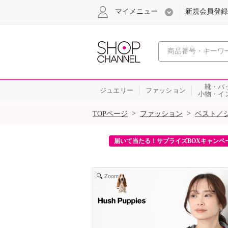
マイメニュー
新規会員登録
心おどる、瞬
靴・バ
ジュエリー
ファッション
小物・イ
SALE
>
>
TOPページ
ファッション
ベスト／
ンを2回プレゼント！
届いて当たる！サプライズBOXキャンペ
Zoom