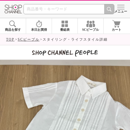
SHOP CHANNEL 
メニュー
商品を探す
本日お買得
番組表
SCピープル
カート
TOP
SCピープル
スタイリング・ライフスタイル詳細