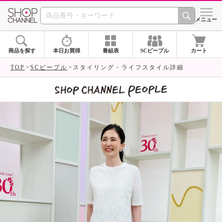
SHOP CHANNEL 
メニュー
商品を探す
本日お買得
番組表
SCピープル
カート
TOP
SCピープル
スタイリング・ライフスタイル詳細