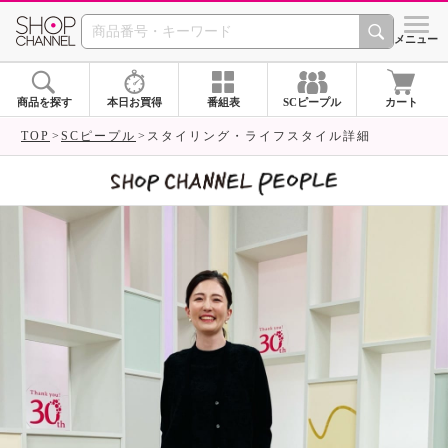
SHOP CHANNEL 
メニュー
商品を探す
本日お買得
番組表
SCピープル
カート
TOP
SCピープル
スタイリング・ライフスタイル詳細