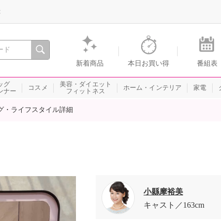
録
、瞬間を。通販・テレビショッピングのショップチャンネル
新着商品
本日お買い得
番組表
ッグ
美容・ダイエット
コスメ
ホーム・インテリア
家電
ンナー
フィットネス
グ・ライフスタイル詳細
小縣摩裕美
キャスト
163cm