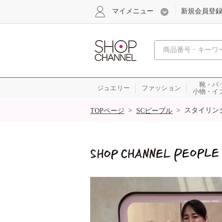
マイメニュー
新規会員登
心おどる
靴・バ
ジュエリー
ファッション
小物・イ
SALE
>
>
スタイリン
TOPページ
SCピープル