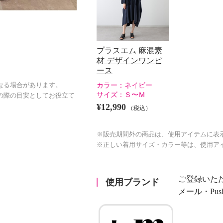
プラスエム 麻混素
材 デザインワンピ
ース
カラー：
ネイビー
なる場合があります。
サイズ：
Ｓ〜Ｍ
の際の目安としてお役立て
¥12,990
（税込）
※販売期間外の商品は、使用アイテムに表
※正しい着用サイズ・カラー等は、使用ア
ご登録いた
使用ブランド
メール・Pu