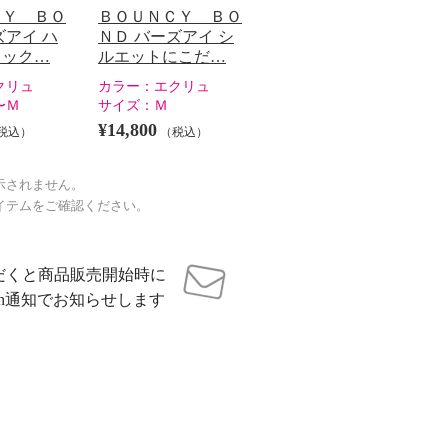
ＣＹ ＢＯ
ＢＯＵＮＣＹ ＢＯ
ズアイ ハ
ＮＤ バーズアイ シ
ラック…
ルエットにこだ…
クリュ
カラー：
エクリュ
〜Ｍ
サイズ：
Ｍ
¥14,800
税込）
（税込）
示されません。
イテムをご確認ください。
だくと商品販売開始時に
sh通知でお知らせします