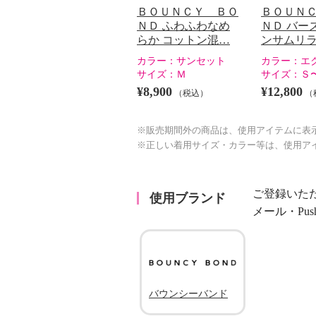
ＢＯＵＮＣＹ ＢＯ
ＢＯＵＮ
ＮＤ ふわふわなめ
ＮＤ バー
らか コットン混…
ンサムリ
カラー：
サンセット
カラー：
エ
サイズ：
Ｍ
サイズ：
Ｓ
¥8,900
¥12,800
（税込）
（
※販売期間外の商品は、使用アイテムに表
※正しい着用サイズ・カラー等は、使用ア
ご登録いた
使用ブランド
メール・Pu
バウンシーバンド