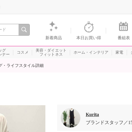
録
、瞬間を。通販・テレビショッピングのショップチャンネル
新着商品
本日お買い得
番組表
ッグ
美容・ダイエット
コスメ
ホーム・インテリア
家電
ンナー
フィットネス
グ・ライフスタイル詳細
Kurita
ブランドスタッフ
1