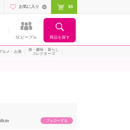
¥0
お気に入り
商品を探す
SCピープル
旅・趣味・暮らし
グルメ・お酒
コレクターズ
58cm
フォローする