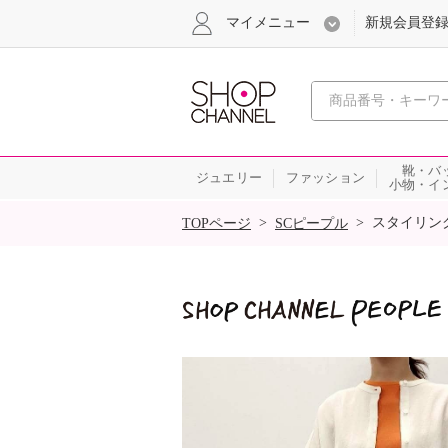
マイメニュー
新規会員登
心おどる
靴・バ
ジュエリー
ファッション
小物・イ
SALE
>
>
スタイリン
TOPページ
SCピープル