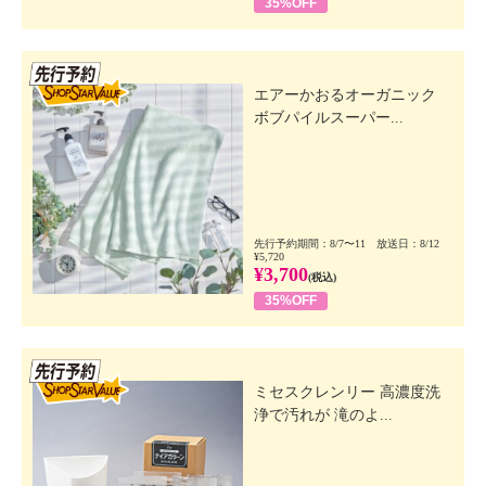
35%OFF
先行SSV
エアーかおるオーガニック
ボブパイルスーパー...
先行予約期間：8/7〜11 放送日：8/12
¥5,720
¥3,700
(税込)
35%OFF
先行SSV
ミセスクレンリー 高濃度洗
浄で汚れが 滝のよ...