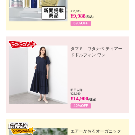
¥32,835
¥9,988
(税込)
69%OFF
GO! GO! VALUE
タマミ ワタナベ ティアー
ドドルフィン ワン...
明日以降
¥25,080
¥14,900
(税込)
40%OFF
先行SSV
エアーかおるオーガニック