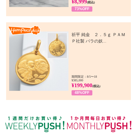
¥8,999
(税込)
73%OFF
Happy Price Value
祈平 純金 ２．５ｇ ＰＡＭ
Ｐ社製 バラの妖...
期間限定：8/5〜18
¥385,000
¥199,900
(税込)
48%OFF