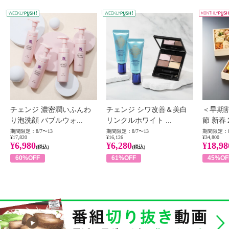
WEEKLY PUSH
W
チェンジ 濃密潤いふんわ
チェンジ シワ改善＆美白
＜早期
り泡洗顔 バブルウォ...
リンクルホワイト ...
節 新春
期間限定：8/7〜13
期間限定：8/7〜13
期間限定：8
¥17,820
¥16,126
¥34,800
¥6,980
¥6,280
¥18,98
(税込)
(税込)
60%OFF
61%OFF
45%OF