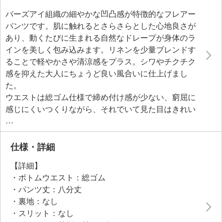
バーズアイ組織の細やかな凹凸感が特徴的なフレアー
パンツです。肌に触れるとさらさらとした心地良さが
あり、動くたびに生まれる自然なドレープが身体のラ
インを美しく包み込みます。リネンを少量ブレンドす
ることで軽やかさや清涼感をプラス。シワやチクチク
感を抑えた大人にちょうど良い風合いに仕上げまし
た。
ウエストは総ゴム仕様で締め付け感が少ない、窮屈に
感じにくいつくりながら、それでいて見た目はきれい
に整った印象を与えてくれます。分量感たっぷりなフ
レアーシルエットが歩くたびに美しいドレープを描
き、身体のラインを拾いにくいので、下半身をすっき
仕様・詳細
りと見せてくれる効果を発揮。動いた時の揺れ感が、
【詳細】
ヒップや脚のラインをより美しく演出します。
・ボトムウエスト：総ゴム
・パンツ丈：八分丈
・裏地：なし
・スリット：なし