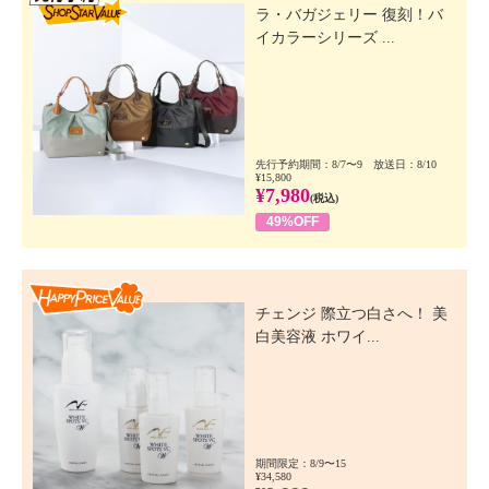
ラ・バガジェリー 復刻！バ
イカラーシリーズ ...
先行予約期間：8/7〜9 放送日：8/10
¥15,800
¥7,980
(税込)
49%OFF
Happy Price Value
チェンジ 際立つ白さへ！ 美
白美容液 ホワイ...
期間限定：8/9〜15
¥34,580