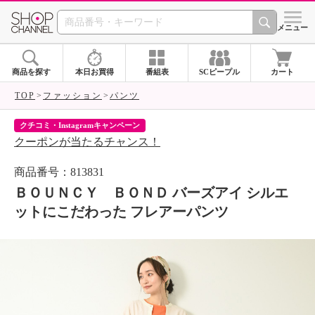
SHOP CHANNEL 
メニュー
商品を探す
本日お買得
番組表
SCピープル
カート
TOP
ファッション
パンツ
クチコミ・Instagramキャンペーン
ネ
クーポンが当たるチャンス！
ネ
商品番号：813831
ＢＯＵＮＣＹ ＢＯＮＤ バーズアイ シルエ
ットにこだわった フレアーパンツ