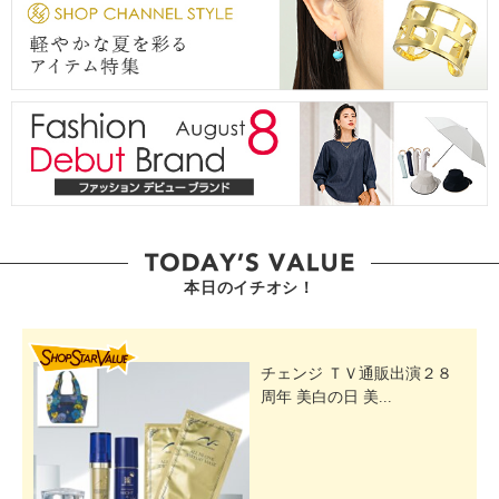
【原産国（地）】
・中国製
本日のイチオシ！
SHOP STAR VALUE
チェンジ ＴＶ通販出演２８
周年 美白の日 美...