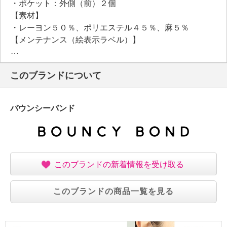
・ポケット：外側（前）２個
【素材】
・レーヨン５０％、ポリエステル４５％、麻５％
【メンテナンス（絵表示ラベル）】
・手洗い：可
・漂白処理：塩素系・酸素系漂白不可
このブランドについて
・タンブル乾燥：不可
・自然乾燥：日陰の吊り干し
・アイロン仕上げ：可（中温）
バウンシーバンド
・ドライクリーニング：不可
・ウエットクリーニング：可
【メンテナンス（ケアラベル）】
・長時間照射による変退色注意
・洗濯の繰り返しによる変退色注意
このブランドの新着情報を受け取る
・クリーニングの繰り返しによる変退色注意
・水や汗などによる色落ち、色移り注意
このブランドの商品一覧を見る
・摩擦による色落ち、色移り注意
・素材の特性上、多少の縮みあり
・過度な力をかけない