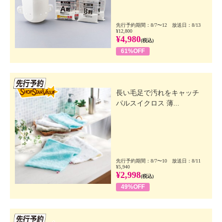
先行予約期間：8/7〜12 放送日：8/13
¥12,800
¥4,980
(税込)
61%OFF
先行SSV
長い毛足で汚れをキャッチ
パルスイクロス 薄...
先行予約期間：8/7〜10 放送日：8/11
¥5,940
¥2,998
(税込)
49%OFF
先行SSV