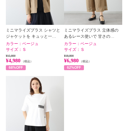
ミニマライズプラス シャツと
ミニマライズプラス 立体感の
ジャケットを キュッと一…
あるレース使いで 甘さの…
カラー：
ベージュ
カラー：
ベージュ
サイズ：
Ｓ
サイズ：
Ｓ
¥15,800
¥18,800
¥4,980
¥6,980
（税込）
（税込）
68%OFF
62%OFF