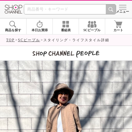
SHOP CHANNEL 
メニュー
商品を探す
本日お買得
番組表
SCピープル
カート
TOP
SCピープル
スタイリング・ライフスタイル詳細