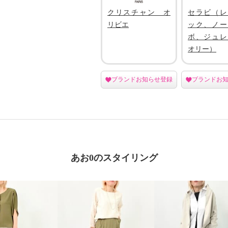
クリスチャン オ
セラビ（レ
リビエ
ック、ノー
ボ、ジュレ
オリー）
ブランドお知らせ登録
ブランドお
あお0のスタイリング