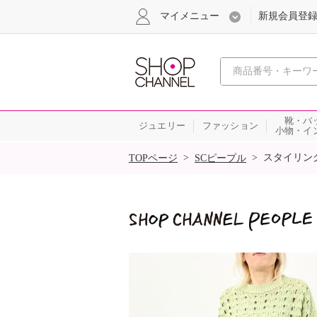
マイメニュー
新規会員登
心おどる
靴・バ
ジュエリー
ファッション
小物・イ
SALE
>
>
スタイリン
TOPページ
SCピープル