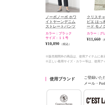
ノーボノーボ ホワ
クリスチ
イトヤーンデニム
ビエ はっ
ストレートパンツ
ード モノ
カラー：
ブラック
カラー：
グ
サイズ：
１１号
¥11,660
（
¥10,890
（税込）
※販売期間外の商品は、使用アイテムに表
※正しい着用サイズ・カラー等は、使用ア
ご登録いた
使用ブランド
メール・Pu