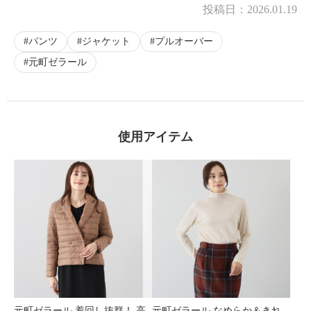
投稿日：
2026.01.19
パンツ
ジャケット
プルオーバー
元町ゼラール
使用アイテム
元町ゼラール 着回し抜群！ 高
元町ゼラール なめらか＆きれ