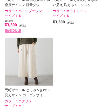
密度ナイロン 軽量ダウ…
い見え 洗える！ シルク…
カラー：
ハニーブラウン
カラー：
オートミール
サイズ：
Ｓ
サイズ：
Ｓ
¥11,000
¥3,300
（税込）
¥3,300
（税込）
70%OFF
元町ゼラール とろみ＆きれい
見えサテン カーゴデザイ…
カラー：
エクリュ
サイズ：
Ｍ