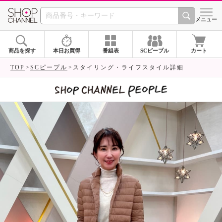
SHOP CHANNEL 
メニュー
商品を探す
本日お買得
番組表
SCピープル
カート
TOP
SCピープル
スタイリング・ライフスタイル詳細