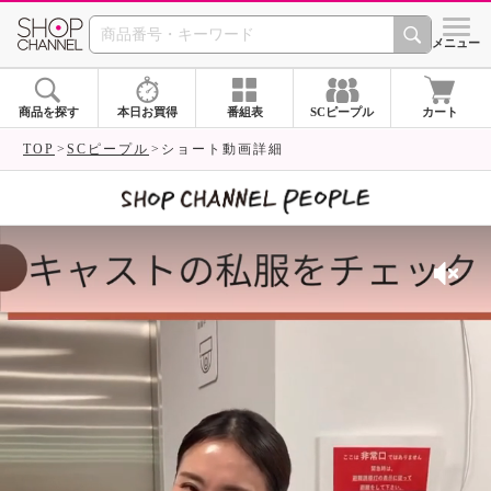
SHOP CHANNEL 
メニュー
商品を探す
本日お買得
番組表
SCピープル
カート
TOP
SCピープル
ショート動画詳細