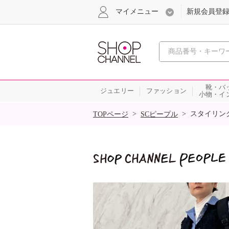
マイメニュー
新規会員登
心おどる
靴・バ
ジュエリー
ファッション
小物・イ
SALE
>
>
スタイリン
TOPページ
SCピープル