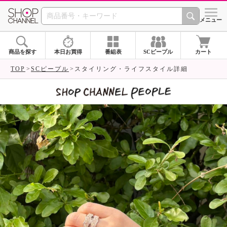
SHOP CHANNEL 
メニュー
商品を探す
本日お買得
番組表
SCピープル
カート
TOP
SCピープル
スタイリング・ライフスタイル詳細