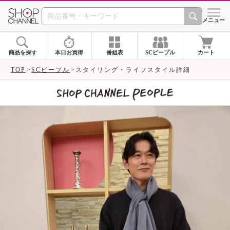
SHOP CHANNEL 
メニュー
商品を探す
本日お買得
番組表
SCピープル
カート
TOP
SCピープル
スタイリング・ライフスタイル詳細