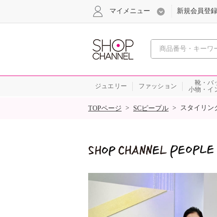
マイメニュー
新規会員登
心おどる
靴・バ
ジュエリー
ファッション
小物・イ
SALE
>
>
スタイリン
TOPページ
SCピープル