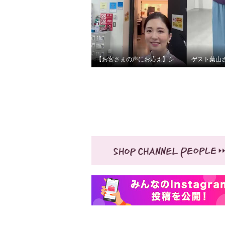
【お客さまの声にお応え】ショップチャンネル スタジオツアーby大月キャスト