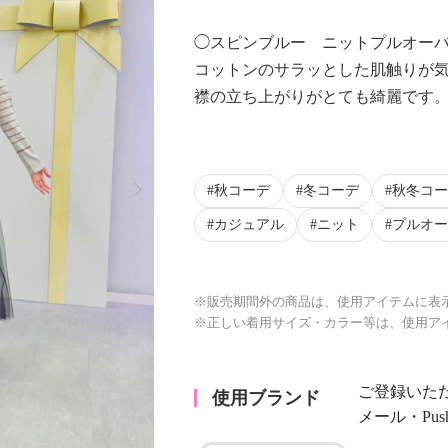
◯スピンブルー ニットプルオー
コットンのサラッとした肌触りが
襟の立ち上がりがとても綺麗です
Next
秋コーデ
冬コーデ
秋冬コー
カジュアル
ニット
プルオー
※販売期間外の商品は、使用アイテムに表
※正しい着用サイズ・カラー等は、使用ア
ご登録いた
使用ブランド
メール・Pu