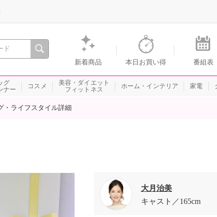
録
、瞬間を。通販・テレビショッピングのショップチャンネル
新着商品
本日お買い得
番組表
ッグ
美容・ダイエット
コスメ
ホーム・インテリア
家電
ンナー
フィットネス
グ・ライフスタイル詳細
大月治美
キャスト
165cm