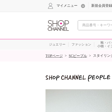
マイメニュー
新規会員登
心おどる
靴・バ
ジュエリー
ファッション
小物・イ
SALE
>
>
スタイリン
TOPページ
SCピープル