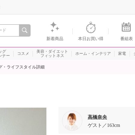
録
、瞬間を。通販・テレビショッピングのショップチャンネル
新着商品
本日お買い得
番組表
ッグ
美容・ダイエット
コスメ
ホーム・インテリア
家電
ンナー
フィットネス
グ・ライフスタイル詳細
高橋奈央
ゲスト
163cm