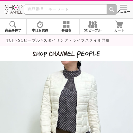
SHOP CHANNEL 
メニュー
商品を探す
本日お買得
番組表
SCピープル
カート
TOP
SCピープル
スタイリング・ライフスタイル詳細