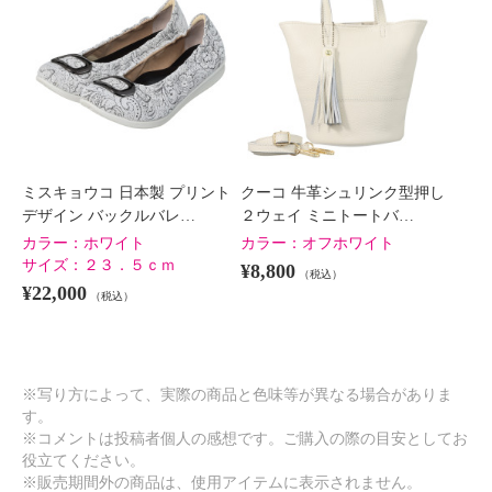
ミスキョウコ 日本製 プリント
クーコ 牛革シュリンク型押し
デザイン バックルバレ…
２ウェイ ミニトートバ…
カラー：
ホワイト
カラー：
オフホワイト
サイズ：
２３．５ｃｍ
¥8,800
（税込）
¥22,000
（税込）
※写り方によって、実際の商品と色味等が異なる場合がありま
す。
※コメントは投稿者個人の感想です。ご購入の際の目安としてお
役立てください。
※販売期間外の商品は、使用アイテムに表示されません。