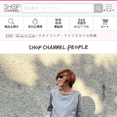
SHOP CHANNEL 
メニュー
商品を探す
本日お買得
番組表
SCピープル
カート
TOP
SCピープル
スタイリング・ライフスタイル詳細