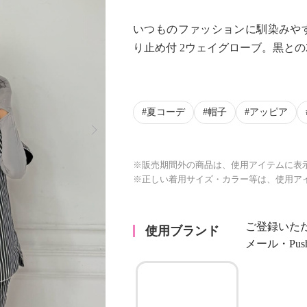
いつものファッションに馴染みやす
り止め付 2ウェイグローブ。黒との
夏コーデ
帽子
アッピア
Next
※販売期間外の商品は、使用アイテムに表
※正しい着用サイズ・カラー等は、使用ア
ご登録いた
使用ブランド
メール・Pu