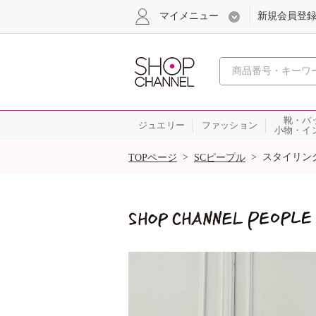
マイメニュー
新規会員登
心おどる
靴・バ
ジュエリー
ファッション
小物・イ
SALE
>
>
スタイリン
TOPページ
SCピープル