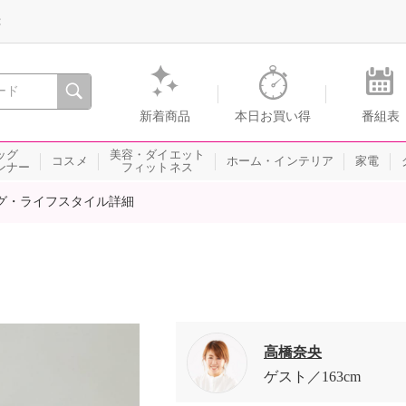
録
、瞬間を。通販・テレビショッピングのショップチャンネル
新着商品
本日お買い得
番組表
ッグ
美容・ダイエット
コスメ
ホーム・インテリア
家電
ンナー
フィットネス
グ・ライフスタイル詳細
高橋奈央
ゲスト
163cm