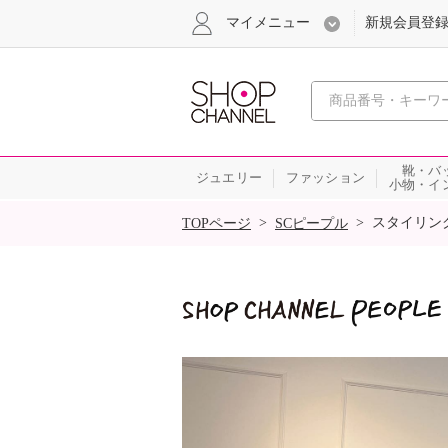
マイメニュー
新規会員登
心おどる
靴・バ
ジュエリー
ファッション
小物・イ
SALE
>
>
スタイリン
TOPページ
SCピープル