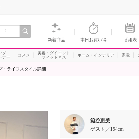
録
、瞬間を。通販・テレビショッピングのショップチャンネル
新着商品
本日お買い得
番組表
ッグ
美容・ダイエット
コスメ
ホーム・インテリア
家電
ンナー
フィットネス
グ・ライフスタイル詳細
箱谷恵美
ゲスト
154cm