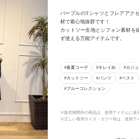
パープルのTシャツとフレアアク
材で着心地抜群です！
カットソー生地とシフォン素材を
ず使える万能アイテムです。
Next
春夏コーデ
キレイめ
カジュ
カットソー
パンツ
ベスト
ブルーコレクション
※販売期間外の商品は、使用アイテムに表
※正しい着用サイズ・カラー等は、使用ア