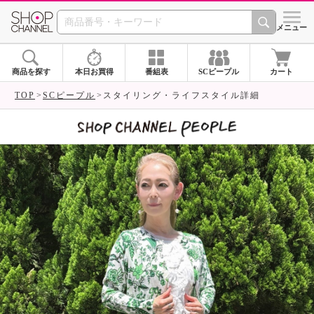
SHOP CHANNEL 
メニュー
商品を探す
本日お買得
番組表
SCピープル
カート
TOP
SCピープル
スタイリング・ライフスタイル詳細