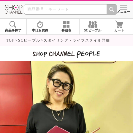
SHOP CHANNEL 
メニュー
商品を探す
本日お買得
番組表
SCピープル
カート
TOP
SCピープル
スタイリング・ライフスタイル詳細