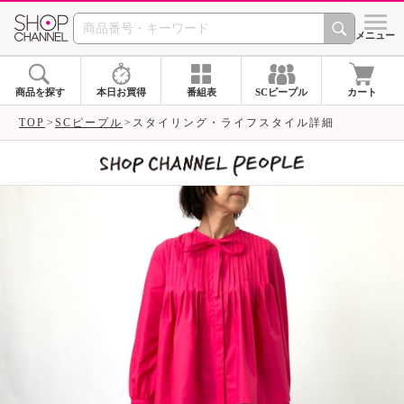
SHOP CHANNEL 
メニュー
商品を探す
本日お買得
番組表
SCピープル
カート
TOP
SCピープル
スタイリング・ライフスタイル詳細