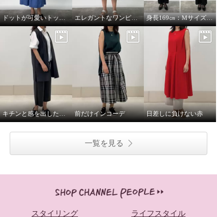
ドットが可愛いトップスをメインに。
エレガントなワンピースにカジュアルな小物を合わせて。
身長169㎝：MサイズとLサイズを着比べ
キチンと感を出したい日に。
前だけインコーデ
日差しに負けない赤
一覧を見る
スタイリング
ライフスタイル