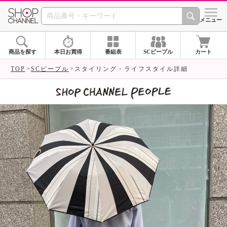
SHOP CHANNEL 
メニュー
商品を探す
本日お買得
番組表
SCピープル
カート
TOP
SCピープル
スタイリング・ライフスタイル詳細