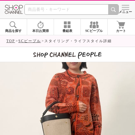
SHOP CHANNEL 
メニュー
商品を探す
本日お買得
番組表
SCピープル
カート
TOP
SCピープル
スタイリング・ライフスタイル詳細