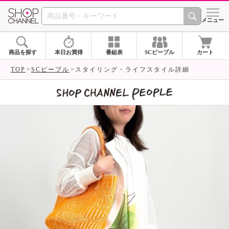
SHOP CHANNEL 
メニュー
商品を探す
本日お買得
番組表
SCピープル
カート
TOP
SCピープル
スタイリング・ライフスタイル詳細