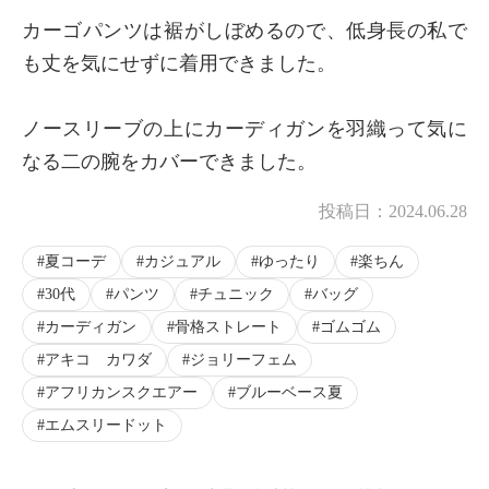
カーゴパンツは裾がしぼめるので、低身長の私で
も丈を気にせずに着用できました。
ノースリーブの上にカーディガンを羽織って気に
なる二の腕をカバーできました。
投稿日：
2024.06.28
夏コーデ
カジュアル
ゆったり
楽ちん
30代
パンツ
チュニック
バッグ
カーディガン
骨格ストレート
ゴムゴム
アキコ カワダ
ジョリーフェム
アフリカンスクエアー
ブルーベース夏
エムスリードット