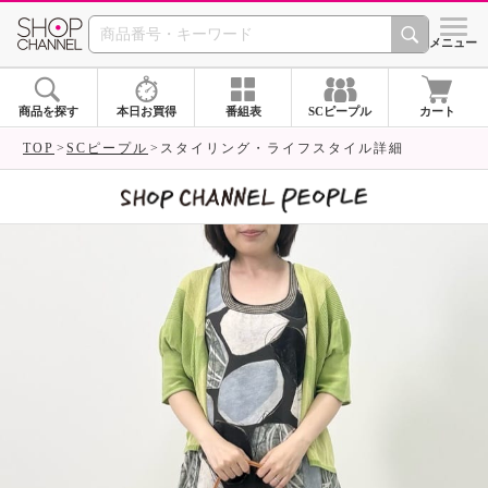
SHOP CHANNEL 
メニュー
商品を探す
本日お買得
番組表
SCピープル
カート
TOP
SCピープル
スタイリング・ライフスタイル詳細