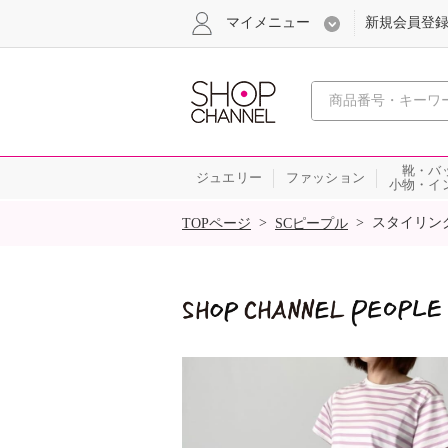
マイメニュー
新規会員登
心おどる
靴・バ
ジュエリー
ファッション
小物・イ
SALE
>
>
スタイリン
TOPページ
SCピープル