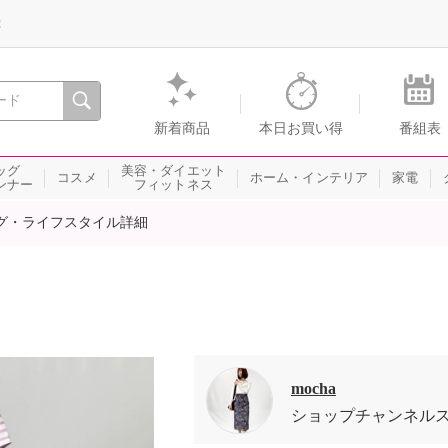
録
、瞬間を。通販・テレビショッピングのショップチャンネル
新着商品
本日お買い得
番組表
ッグ
美容・ダイエット
コスメ
ホーム・インテリア
家電
ンナー
フィットネス
グ・ライフスタイル詳細
mocha
ショップチャンネル