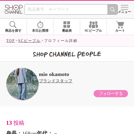
SHOP CHANNEL 
メニュー
商品を探す
本日お買得
番組表
SCピープル
カート
TOP
SCピープル
プロフィール詳細
mio okamoto
ブランドスタッフ
フォローする
13
投稿
身長：
168cm
年代：
－