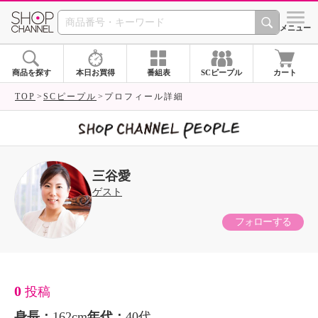
SHOP CHANNEL 
メニュー
商品を探す
本日お買得
番組表
SCピープル
カート
TOP
SCピープル
プロフィール詳細
三谷愛
ゲスト
フォローする
0
投稿
身長：
162cm
年代：
40代