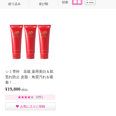
切替
絞り込み
並び順
シミ専科 花蔵 薬用美白＆肌
荒れ防止 皮脂・角質汚れを吸
着！…
¥19,800
(税込)
(9件)
お気に入りに登録