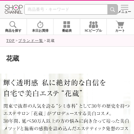
SHOP CHANNEL ショ
メニュー
商品を探す
本日お買得
番組表
SCピープル
カート
TOP
ブランド一覧
花蔵
花蔵