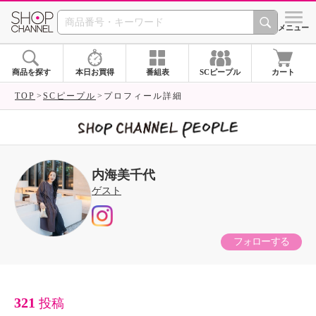
SHOP CHANNEL 
メニュー
商品を探す
本日お買得
番組表
SCピープル
カート
TOP
SCピープル
プロフィール詳細
内海美千代
ゲスト
フォローする
321
投稿