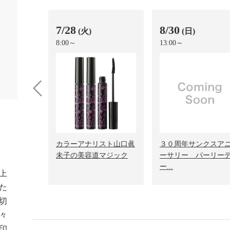
7/28
8/30
(火)
(日)
8:00～
13:00～
prev
スト山口眞
カラーアナリスト山口眞
３０周年サンクスア
マジック
未子の美容道マジック
ーサリー パーリー
ー...
上
た
切
々
印