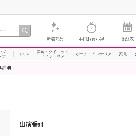
録
、瞬間を。通販・テレビショッピングのショップチャンネル
新着商品
本日お買い得
番組表
ッグ
美容・ダイエット
コスメ
ホーム・インテリア
家電
ンナー
フィットネス
ル詳細
出演番組