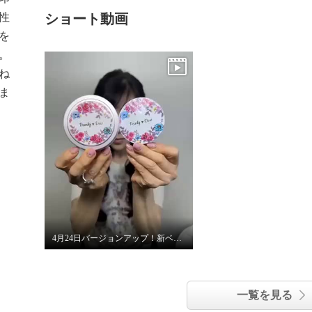
性
ショート動画
を
。
ね
ま
4月24日バージョンアップ！新ベビ子
一覧を見る