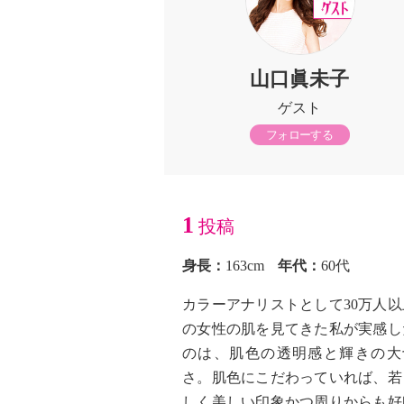
7/8
7/8
水)
(水)
(水)
山口眞未子
14:00～
22:00～
ゲスト
フォローする
1
投稿
アナリスト山口眞
カラーアナリスト山口眞
カラーアナリ
身長：
163cm
年代：
60代
美容道マジック
未子の美容道マジック
未子の美容道
カラーアナリストとして30万人以
の女性の肌を見てきた私が実感し
のは、肌色の透明感と輝きの大
さ。肌色にこだわっていれば、若
しく美しい印象かつ周りからも好