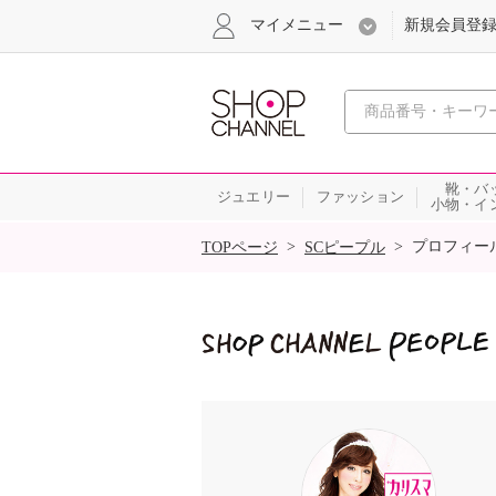
マイメニュー
新規会員登
心おどる
靴・バ
ジュエリー
ファッション
小物・イ
SALE
>
>
プロフィー
TOPページ
SCピープル