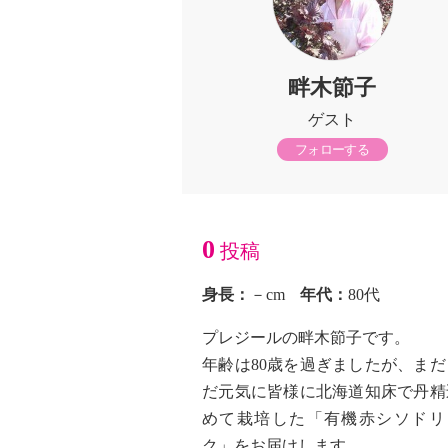
畔木節子
ゲスト
フォローする
0
投稿
身長：
－cm
年代：
80代
プレジールの畔木節子です。
年齢は80歳を過ぎましたが、まだ
だ元気に皆様に北海道知床で丹精
めて栽培した「有機赤シソドリ
ク」をお届けします。