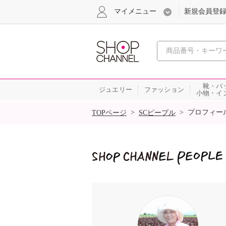
マイメニュー
新規会員登
心おどる
靴・バ
ジュエリー
ファッション
小物・イ
SALE
>
>
プロフィー
TOPページ
SCピープル