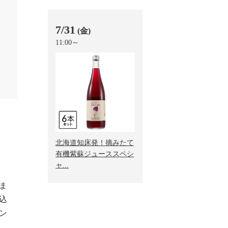
7/31
(金)
11:00～
北海道知床発！摘みたて
有機紫蘇ジューススペシ
ャ...
ま
込
ン