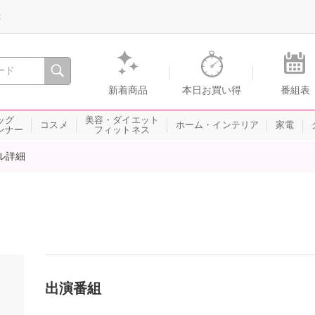
録
、瞬間を。通販・テレビショッピングのショップチャンネル
新着商品
本日お買い得
番組表
ッグ
美容・ダイエット
コスメ
ホーム・インテリア
家電
ンナー
フィットネス
ル詳細
出演番組