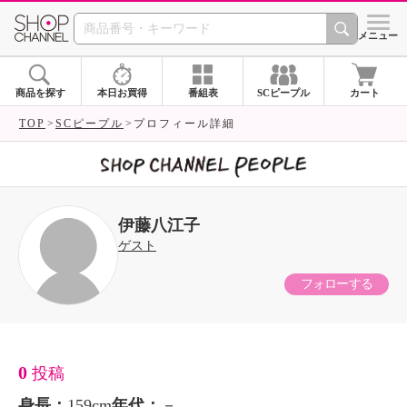
SHOP CHANNEL 
メニュー
商品を探す
本日お買得
番組表
SCピープル
カート
TOP
SCピープル
プロフィール詳細
伊藤八江子
ゲスト
フォローする
0
投稿
身長：
159cm
年代：
－