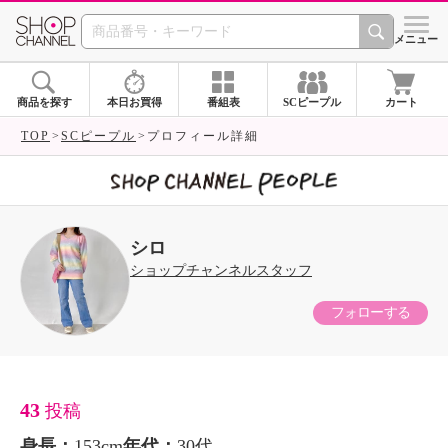
SHOP CHANNEL 
メニュー
商品を探す
本日お買得
番組表
SCピープル
カート
TOP
SCピープル
プロフィール詳細
シロ
ショップチャンネルスタッフ
フォローする
43
投稿
身長：
153cm
年代：
30代