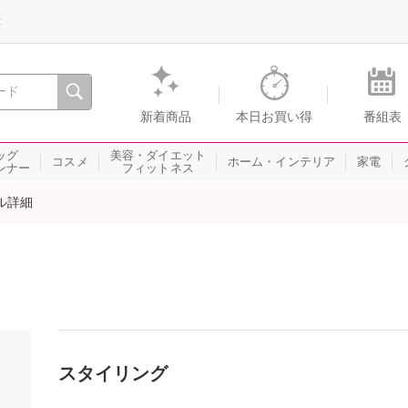
録
、瞬間を。通販・テレビショッピングのショップチャンネル
新着商品
本日お買い得
番組表
ッグ
美容・ダイエット
コスメ
ホーム・インテリア
家電
ンナー
フィットネス
ル詳細
スタイリング