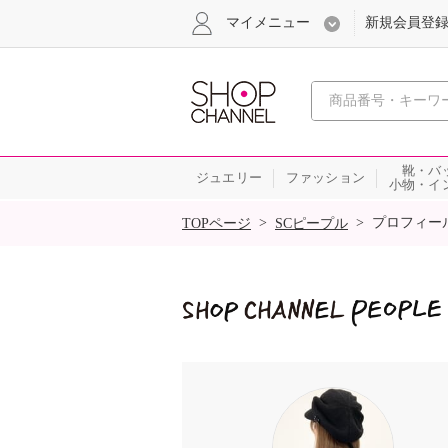
マイメニュー
新規会員登
心おどる
靴・バ
ジュエリー
ファッション
小物・イ
SALE
>
>
プロフィー
TOPページ
SCピープル