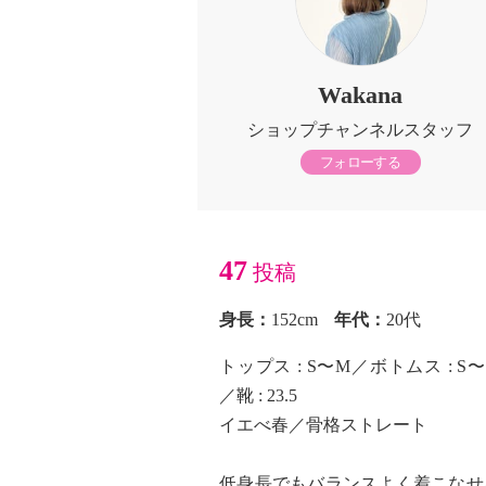
Wakana
ショップチャンネルスタッフ
フォローする
47
投稿
身長：
152cm
年代：
20代
トップス : S〜M／ボトムス : S
／靴 : 23.5
イエべ春／骨格ストレート
低身長でもバランスよく着こなせ