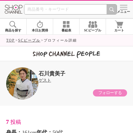
SHOP CHANNEL 
メニュー
商品を探す
本日お買得
番組表
SCピープル
カート
TOP
SCピープル
プロフィール詳細
石川貴美子
ゲスト
フォローする
7
投稿
身長：
161cm
年代：
50代