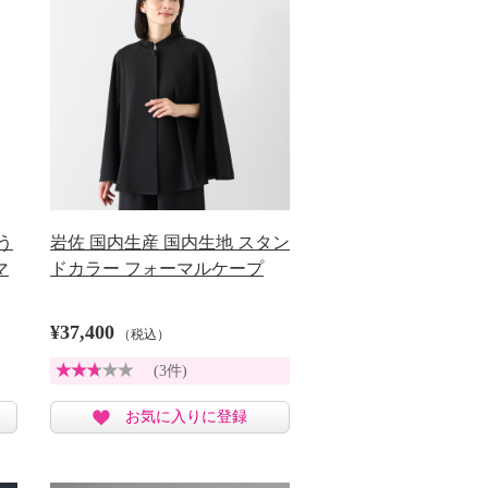
う
岩佐 国内生産 国内生地 スタン
マ
ドカラー フォーマルケープ
¥37,400
（税込）
(3件)
お気に入りに登録