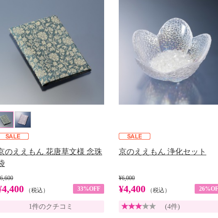
京のええもん 花唐草文様 念珠
京のええもん 浄化セット
袋
6,600
¥6,000
¥4,400
¥4,400
33%OFF
26%OF
（税込）
（税込）
1件のクチコミ
(4件)