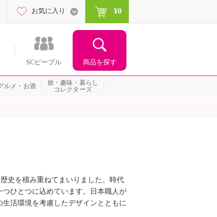
¥0
お気に入り
商品を探す
SCピープル
旅・趣味・暮らし
グルメ・お酒
コレクターズ
て歴史を積み重ねてまいりました。時代
一つひとつに込めています。日本職人が
の生活環境を考慮したデザインとともに