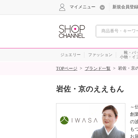
マイメニュー
新規会員登
心おどる
靴・バ
ジュエリー
ファッション
小物・イ
SALE
>
>
岩佐・京
TOPページ
ブランド一覧
岩佐・京のええもん
～
創
の
も
お