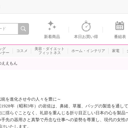
録
、瞬間を。通販・テレビショッピングのショップチャンネル
新着商品
本日お買い得
番組表
ッグ
美容・ダイエット
コスメ
ホーム・インテリア
家電
ンナー
フィットネス
のええもん
伝統を進化させ今の人々を豊に～
業1928年（昭和3年）の岩佐は、鼻緒、草履、バッグの製造を通し
波に揺らぐことなく、礼節を重んじる折り目正しい日本の心を製品
つ手先の器用さと真摯で丹念な仕事への姿勢を尊重し、現代の女性
届けいたします。