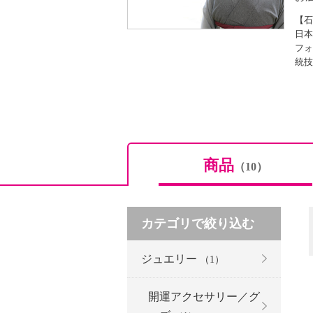
【石
日本
フォ
統技
商品
（10）
カテゴリで絞り込む
ジュエリー
（1）
開運アクセサリー／グ