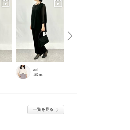
aoi
石川貴美子
162cm
161cm
一覧を見る