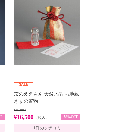
京のええもん 天然水晶 お地蔵
さまの置物
¥40,000
¥16,500
F
58%OFF
（税込）
1件のクチコミ