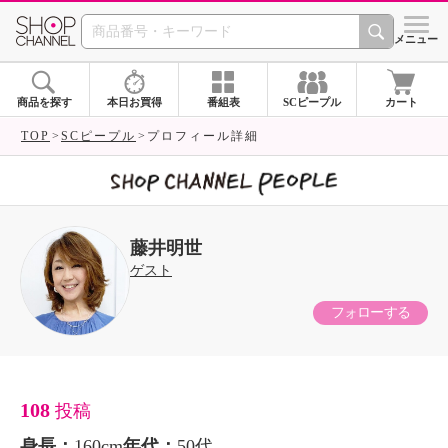
SHOP CHANNEL 
メニュー
商品を探す
本日お買得
番組表
SCピープル
カート
TOP
SCピープル
プロフィール詳細
藤井明世
ゲスト
フォローする
108
投稿
身長：
160cm
年代：
50代