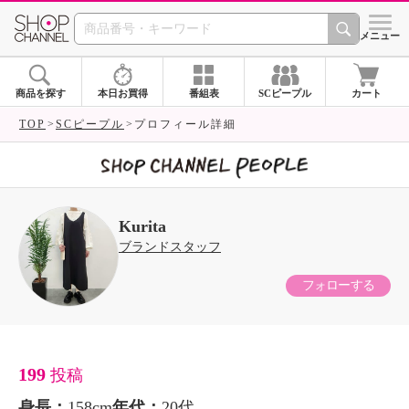
SHOP CHANNEL 
メニュー
商品を探す
本日お買得
番組表
SCピープル
カート
TOP
SCピープル
プロフィール詳細
Kurita
ブランドスタッフ
フォローする
199
投稿
身長：
158cm
年代：
20代